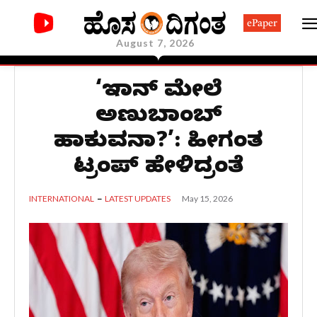
ePaper
August 7, 2026
‘ಇರಾನ್ ಮೇಲೆ
ಅಣುಬಾಂಬ್
ಹಾಕುವನಾ?’: ಹೀಗಂತ
ಟ್ರಂಪ್ ಹೇಳಿದ್ರಂತೆ
May 15, 2026
INTERNATIONAL
LATEST UPDATES