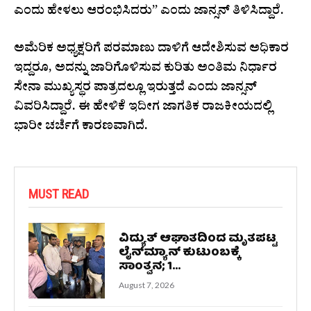
ಎಂದು ಹೇಳಲು ಆರಂಭಿಸಿದರು” ಎಂದು ಜಾನ್ಸನ್ ತಿಳಿಸಿದ್ದಾರೆ.
ಅಮೆರಿಕ ಅಧ್ಯಕ್ಷರಿಗೆ ಪರಮಾಣು ದಾಳಿಗೆ ಆದೇಶಿಸುವ ಅಧಿಕಾರ
ಇದ್ದರೂ, ಅದನ್ನು ಜಾರಿಗೊಳಿಸುವ ಕುರಿತು ಅಂತಿಮ ನಿರ್ಧಾರ
ಸೇನಾ ಮುಖ್ಯಸ್ಥರ ಪಾತ್ರದಲ್ಲೂ ಇರುತ್ತದೆ ಎಂದು ಜಾನ್ಸನ್
ವಿವರಿಸಿದ್ದಾರೆ. ಈ ಹೇಳಿಕೆ ಇದೀಗ ಜಾಗತಿಕ ರಾಜಕೀಯದಲ್ಲಿ
ಭಾರೀ ಚರ್ಚೆಗೆ ಕಾರಣವಾಗಿದೆ.
MUST READ
ವಿದ್ಯುತ್ ಆಘಾತದಿಂದ ಮೃತಪಟ್ಟ
ಲೈನ್‌ಮ್ಯಾನ್ ಕುಟುಂಬಕ್ಕೆ
ಸಾಂತ್ವನ; 1...
August 7, 2026