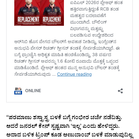
“ಪರಮಾಣು ಶಸ್ತ್ರಾಸ್ತ್ರ ಬಳಕೆ ಬಗ್ಗೆ ಗಂಭೀರ ಚರ್ಚೆ ನಡೆದಿತ್ತು.
ಆದರೆ ಜನರಲ್ ಕೇನ್ ಸ್ಪಷ್ಟವಾಗಿ ‘ಇಲ್ಲ’ ಎಂದು ಹೇಳಿದ್ದರು.
ಅದಾದ ಬಳಿಕ ಟ್ರಂಪ್ ಕೂಡ ಅಣುಬಾಂಬ್ ಬಳಕೆ ಮಾಡುವುದಿಲ್ಲ