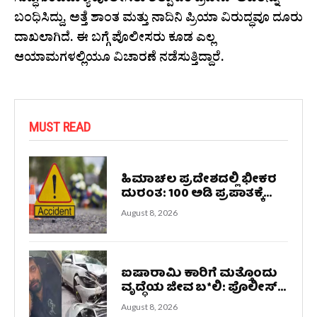
ಸುದ್ಧಗುಂಟೆಪಾಳ್ಯ ಪೊಲೀಸರು ಶಿಲ್ಪಾ ಪತಿ ಪ್ರವೀಣ್ ಅವರನ್ನು
ಬಂಧಿಸಿದ್ದು, ಅತ್ತೆ ಶಾಂತ ಮತ್ತು ನಾದಿನಿ ಪ್ರಿಯಾ ವಿರುದ್ಧವೂ ದೂರು
ದಾಖಲಾಗಿದೆ. ಈ ಬಗ್ಗೆ ಪೊಲೀಸರು ಕೂಡ ಎಲ್ಲ
ಆಯಾಮಗಳಲ್ಲಿಯೂ ವಿಚಾರಣೆ ನಡೆಸುತ್ತಿದ್ದಾರೆ.
MUST READ
ಹಿಮಾಚಲ ಪ್ರದೇಶದಲ್ಲಿ ಭೀಕರ
ದುರಂತ: 100 ಅಡಿ ಪ್ರಪಾತಕ್ಕೆ...
August 8, 2026
ಐಷಾರಾಮಿ ಕಾರಿಗೆ ಮತ್ತೊಂದು
ವೃದ್ಧೆಯ ಜೀವ ಬ*ಲಿ: ಪೊಲೀಸ್...
August 8, 2026