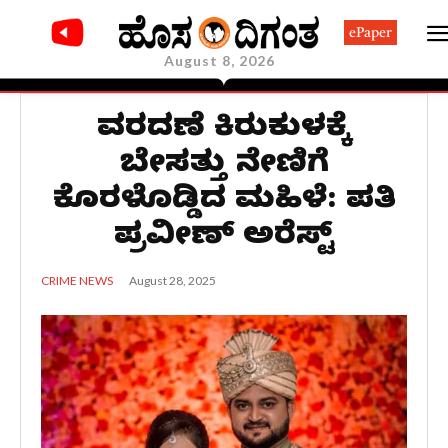
ePaper
August 8, 2026
ವರದಕ್ಷಿಣೆ ಕಿರುಕುಳಕ್ಕೆ
ಬೇಸತ್ತು ನೇಣಿಗೆ
ಕೊರಳೊಡ್ಡಿದ ಮಹಿಳೆ: ಪತಿ
ಪ್ರವೀಣ್ ಅರೆಸ್ಟ್
August 28, 2025
CRIME NEWS