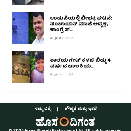
ಉಡುಪಿಯಲ್ಲಿ ಭೀಭತ್ಸ ಘಟನೆ:
ಪಂಚಾಯತ್ ಮಾಜಿ ಅಧ್ಯಕ್ಷ,
ಕಾಂಗ್ರೆಸ್...
August 7, 2026
ಶಾಲೆಯ ಗೇಟ್ ಕಳಚಿ ಬಿದ್ದು 4
ವರ್ಷದ ಬಾಲಕಿಯ...
August 7, 2026
ನಮ್ಮ ಬಗ್ಗೆ
ಗೌಪ್ಯತೆ ಮತ್ತು ಇತರೆ
© 2025 Jnana Bharati Prakashana Ltd. All rights reserved.