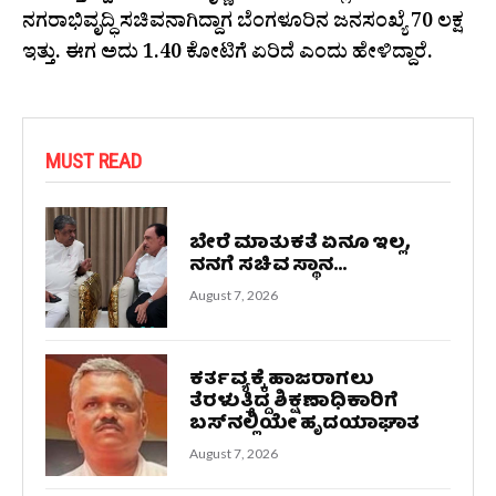
ನಗರಾಭಿವೃದ್ಧಿ ಸಚಿವನಾಗಿದ್ದಾಗ ಬೆಂಗಳೂರಿನ ಜನಸಂಖ್ಯೆ 70 ಲಕ್ಷ
ಇತ್ತು. ಈಗ ಅದು 1.40 ಕೋಟಿಗೆ ಏರಿದೆ ಎಂದು ಹೇಳಿದ್ದಾರೆ.
MUST READ
ಬೇರೆ ಮಾತುಕತೆ ಏನೂ ಇಲ್ಲ,
ನನಗೆ ಸಚಿವ ಸ್ಥಾನ...
August 7, 2026
ಕರ್ತವ್ಯಕ್ಕೆ ಹಾಜರಾಗಲು
ತೆರಳುತ್ತಿದ್ದ ಶಿಕ್ಷಣಾಧಿಕಾರಿಗೆ
ಬಸ್‌ನಲ್ಲಿಯೇ ಹೃದಯಾಘಾತ
August 7, 2026