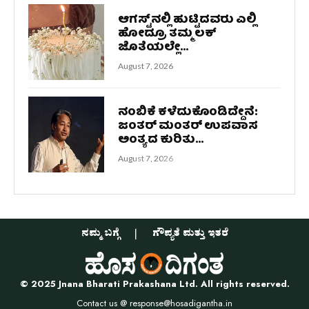
ಆಗಸ್ಟ್‌ನಲ್ಲಿ ಹುಟ್ಟಿದವರು ಎಲ್ಲಿ
ಹೋದ್ರೂ ತಮ್ಮ ಲಕ್‌
ಜೊತೆಯಲ್ಲೇ...
August 7, 2026
ನಂಬಿಕೆ ಕಳೆದುಕೊಂಡಿದ್ದೇನೆ:
ಜಂತರ್ ಮಂತರ್ ಉಪವಾಸ
ಅಂತ್ಯದ ಕುರಿತು...
August 7, 2026
ನಮ್ಮ ಬಗ್ಗೆ
ಗೌಪ್ಯತೆ ಮತ್ತು ಇತರೆ
© 2025 Jnana Bharati Prakashana Ltd. All rights reserved.
Contact us @
response@hosadigantha.in