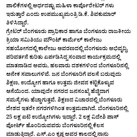
ಪಾಲಿಕೆಗಳಲ್ಲಿ ಅರ್ಧದಷ್ಟು ಮಹಿಳಾ ಕಾರ್ಪೊರೇಟರ್ ಗಳು
ಇರುತ್ತಾರೆ ಎಂದು ಉಪಮುಖ್ಯಮಂತ್ರಿ ಡಿ.ಕೆ. ಶಿವಕುಮಾರ್
ತಿಳಿಸಿದ್ದಾರೆ.
ಗ್ರೇಟರ್ ಬೆಂಗಳೂರು ಪ್ರಾಧಿಕಾರ ಹಾಗೂ ಬೆಂಗಳೂರು ರಾಜಕೀಯ
ಕ್ರಿಯಾ ಸಮಿತಿಯು ಮೌಂಟ್ ಕಾರ್ಮೆಲ್ ಕಾಲೇಜು
ಸಹಯೋಗದಲ್ಲಿ ಕಾಲೇಜು ಆವರಣದಲ್ಲಿ ಬೆಂಗಳೂರು ಅಭಿವೃದ್ಧಿ,
ಪರಿವರ್ತನೆ ಕುರಿತು ಏರ್ಪಡಿಸಿದ್ದ ಸಂವಾದ ಕಾರ್ಯಕ್ರಮದಲ್ಲಿ
ಮಾತನಾಡಿದ ಅವರು, ಹಲವಾರು ದಶಕಗಳಿಂದ ಬೆಂಗಳೂರಿನಲ್ಲಿ
ಅನೇಕ ಸವಾಲುಗಳಿವೆ. ಜನ ಬೆಂಗಳೂರಿಗೆ ವಲಸೆ ಬರುವುದು
ಶಿಕ್ಷಣ, ಉದ್ಯೋಗ ಹಾಗೂ ಉತ್ತಮ ಜೀವನ ಕಟ್ಟಿಕೊಳ್ಳುವ
ಆಸೆಯಿಂದ. ಯಾವುದೇ ನಗರದ ಜನಸಂಖ್ಯೆ ಹೆಚ್ಚಿದಾಗ
ಸಮಸ್ಯೆಗಳು ಹೆಚ್ಚಾಗುತ್ತವೆ. ಶಿಕ್ಷಣದ ವಿಚಾರದಲ್ಲಿ ಬೆಂಗಳೂರು
ದೇಶದ ಇತರೇ ನಗರಗಳಿಗಿಂತ ಉತ್ತಮವಾಗಿದೆ. ಬೆಂಗಳೂರಿನಲ್ಲಿ
25 ಲಕ್ಷ ಐಟಿ ಉದ್ಯೋಗಿಗಳು ಇದ್ದಾರೆ. 2 ಲಕ್ಷ ವಿದೇಶಿ ಪಾಸ್
ಪೋರ್ಟ್ ಹೊಂದಿರುವವರು ಬೆಂಗಳೂರಿನಲ್ಲಿ ಕೆಲಸ
ಮಾಡುತ್ತಿದ್ದಾರೆ. ಎಸ್.ಎಂ ಕೃಷ್ಣ ಅವರ ಕಾಲದಲ್ಲಿ ನಾನು