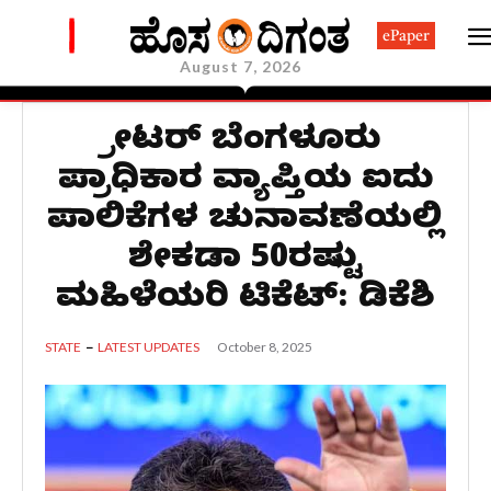
ePaper
August 7, 2026
ಗ್ರೇಟರ್ ಬೆಂಗಳೂರು
ಪ್ರಾಧಿಕಾರ ವ್ಯಾಪ್ತಿಯ ಐದು
ಪಾಲಿಕೆಗಳ ಚುನಾವಣೆಯಲ್ಲಿ
ಶೇಕಡಾ 50ರಷ್ಟು
ಮಹಿಳೆಯರಿಗೆ ಟಿಕೆಟ್: ಡಿಕೆಶಿ
October 8, 2025
STATE
LATEST UPDATES