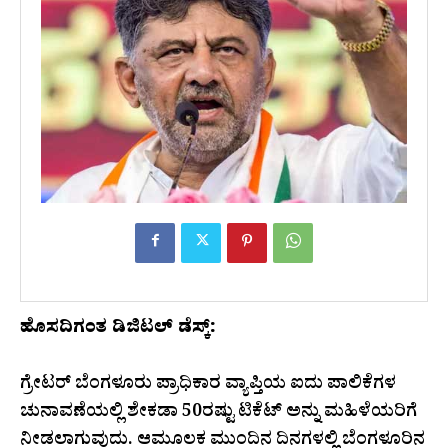
ಹೊಸದಿಗಂತ ಡಿಜಿಟಲ್ ಡೆಸ್ಕ್:
ಗ್ರೇಟರ್ ಬೆಂಗಳೂರು ಪ್ರಾಧಿಕಾರ ವ್ಯಾಪ್ತಿಯ ಐದು ಪಾಲಿಕೆಗಳ
ಚುನಾವಣೆಯಲ್ಲಿ ಶೇಕಡಾ 50ರಷ್ಟು ಟಿಕೆಟ್ ಅನ್ನು ಮಹಿಳೆಯರಿಗೆ
ನೀಡಲಾಗುವುದು. ಆಮೂಲಕ ಮುಂದಿನ ದಿನಗಳಲ್ಲಿ ಬೆಂಗಳೂರಿನ