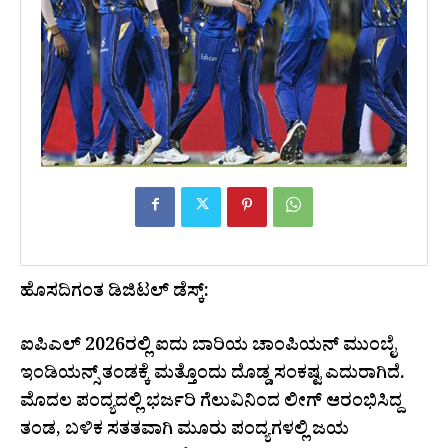
ಹೊಸದಿಗಂತ ಡಿಜಿಟಲ್ ಡೆಸ್ಕ್:
ಐಪಿಎಲ್ 2026ರಲ್ಲಿ ಐದು ಬಾರಿಯ ಚಾಂಪಿಯನ್ ಮುಂಬೈ
ಇಂಡಿಯನ್ಸ್ ತಂಡಕ್ಕೆ ಮತ್ತೊಂದು ದೊಡ್ಡ ಸಂಕಷ್ಟ ಎದುರಾಗಿದೆ.
ಮೊದಲ ಪಂದ್ಯದಲ್ಲಿ ಭರ್ಜರಿ ಗೆಲುವಿನಿಂದ ಲೀಗ್ ಆರಂಭಿಸಿದ್ದ
ತಂಡ, ಬಳಿಕ ಸತತವಾಗಿ ಮೂರು ಪಂದ್ಯಗಳಲ್ಲಿ ಜಯ