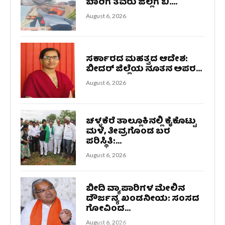
ಬಾರಿಗೆ ತವರು ಜಿಲ್ಲೆಗೆ ಬಿ....
August 6, 2026
ಸರ್ಕಾರದ ಮಹತ್ವದ ಆದೇಶ:
ಬೀದರ್ ಜಿಲ್ಲೆಯ ನೂತನ ಅಪರ...
August 6, 2026
ಚಳ್ಳಕೆರೆ ತಾಲ್ಲೂಕಿನಲ್ಲಿ ಕೈಕೊಟ್ಟು
ಮಳೆ, ತೀವ್ರಗೊಂಡ ಬರ
ಪರಿಸ್ಥಿತಿ:...
August 6, 2026
ಬೀದಿ ವ್ಯಾಪಾರಿಗಳ ಮೇಲಿನ
ದೌರ್ಜನ್ಯ ಖಂಡನೀಯ: ಸಂಸದ
ಗೋವಿಂದ...
August 6, 2026