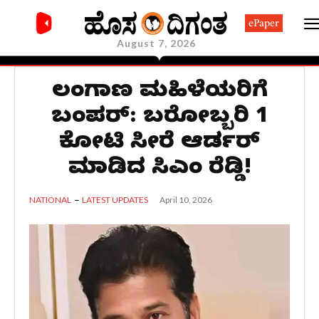
ePaper
August 7, 2026
ತೆಲಂಗಾಣ ಮಹಿಳೆಯರಿಗೆ
ಬಂಪರ್: ಬರೋಬ್ಬರಿ 1
ಕೋಟಿ ಸೀರೆ ಆರ್ಡರ್
ಮಾಡಿದ ಸಿಎಂ ರೆಡ್ಡಿ!
April 10, 2026
NATIONAL
LATEST UPDATES