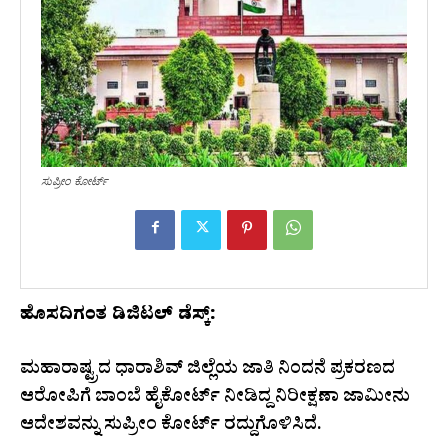
ಸುಪ್ರೀಂ ಕೋರ್ಟ್‌
ಹೊಸದಿಗಂತ ಡಿಜಿಟಲ್ ಡೆಸ್ಕ್:
ಮಹಾರಾಷ್ಟ್ರದ ಧಾರಾಶಿವ್ ಜಿಲ್ಲೆಯ ಜಾತಿ ನಿಂದನೆ ಪ್ರಕರಣದ
ಆರೋಪಿಗೆ ಬಾಂಬೆ ಹೈಕೋರ್ಟ್ ನೀಡಿದ್ದ ನಿರೀಕ್ಷಣಾ ಜಾಮೀನು
ಆದೇಶವನ್ನು ಸುಪ್ರೀಂ ಕೋರ್ಟ್ ರದ್ದುಗೊಳಿಸಿದೆ.