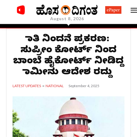
ePaper
August 8, 2026
ಜಾತಿ ನಿಂದನೆ ಪ್ರಕರಣ:
ಸುಪ್ರೀಂ ಕೋರ್ಟ್ ನಿಂದ
ಬಾಂಬೆ ಹೈಕೋರ್ಟ್ ನೀಡಿದ್ದ
ಜಾಮೀನು ಆದೇಶ ರದ್ದು
September 4, 2025
LATEST UPDATES
NATIONAL