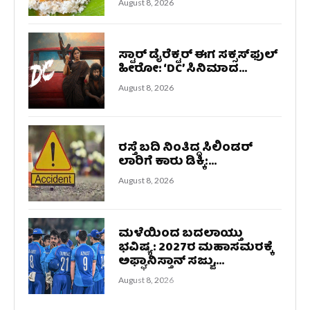
August 8, 2026
ಸ್ಟಾರ್ ಡೈರೆಕ್ಟರ್‌ ಈಗ ಸಕ್ಸಸ್‌ಫುಲ್
ಹೀರೋ: ‘DC’ ಸಿನಿಮಾದ...
August 8, 2026
ರಸ್ತೆ ಬದಿ ನಿಂತಿದ್ದ ಸಿಲಿಂಡರ್
ಲಾರಿಗೆ ಕಾರು ಡಿಕ್ಕಿ:...
August 8, 2026
ಮಳೆಯಿಂದ ಬದಲಾಯ್ತು
ಭವಿಷ್ಯ: 2027ರ ಮಹಾಸಮರಕ್ಕೆ
ಅಫ್ಘಾನಿಸ್ತಾನ್ ಸಜ್ಜು,...
August 8, 2026