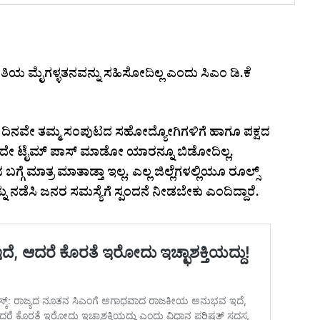
ಿಯ ಮೈಗಳ್ಳತನವನ್ನು ಸಹಿಸೋದಿಲ್ಲ ಎಂದು ಸಿಎಂ ಡಿ.ಕೆ
ದಿನವೇ ತಮ್ಮ ಸಂಪುಟದ ಸಹೋದ್ಯೋಗಿಗಳಿಗೆ ಹಾಗೂ ಪಕ್ಷದ
ಡದೇ ಟೈಮ್‌ ಪಾಸ್‌ ಮಾಡೋ ಯಾರನ್ನೂ ಬಿಡೋದಿಲ್ಲ.
 ಮಾತ್ರ ಮಾತಾಡ್ತಾ ಇಲ್ಲ. ಎಲ್ಲ ಜಿಲ್ಲೆಗಳಲ್ಲಿಯೂ ರೂಲ್ಸ್‌
ು ನಡೆಸಿ ಜನರ ಸಮಸ್ಯೆಗೆ ಸ್ಪಂದನೆ ನೀಡಬೇಕು ಎಂದಿದ್ದಾರೆ.