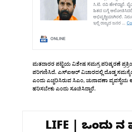
ಮತದಾರರ ಪಟ್ಟಿಯ ವಿಶೇಷ ಸಮಗ್ರ ಪರಿಷ್ಕರಣೆ ಪ್ರಕ್ರ
ಪರಿಗಣಿಸಿದೆ. ಎಸ್‌ಐಆರ್ ವಿಚಾರದಲ್ಲಿ ದೊಡ್ಡ ಸಮಸ್
ಎಂದು ಎಚ್ಚರಿಸಿರುವ ಸಿಎಂ, ಚುನಾವಣಾ ವ್ಯವಸ್ಥೆಯ 
ಹರಿಸಬೇಕು ಎಂದು ಸೂಚಿಸಿದ್ದಾರೆ.