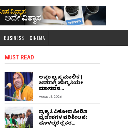
BUSINESS
CINEMA
MUST READ
ಅನ್ನಂ ಬ್ರಹ್ಮ ಮಾಲಿಕೆ |
ಜಠರಾಗ್ನಿ ಜಾಗೃತಿಯೇ
ಮಾನವನ...
August 8, 2026
ಪ್ರಕೃತಿ ವಿಕೋಪ ಪೀಡಿತ
ಪ್ರದೇಶಗಳ ಪರಿಶೀಲನೆ:
ಹೊಳಲ್ಕೆರೆ ರೈತರ...