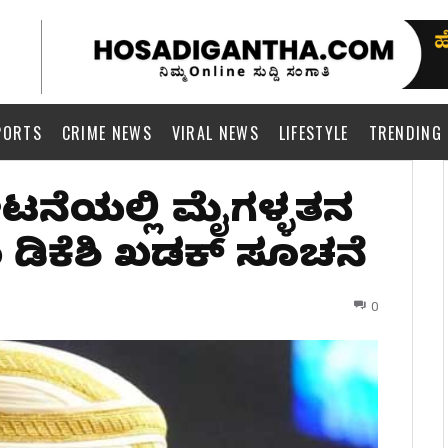
PORTS
CRIME NEWS
VIRAL NEWS
LIFESTYLE
TRENDING
ಟನೆಯಲ್ಲಿ ಮೈಗಳ್ಳತನ
 ಡಿಕೆಶಿ ಖಡಕ್‌ ಸೂಚನೆ
0