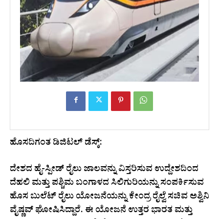
ಹೊಸದಿಗಂತ ಡಿಜಿಟಲ್ ಡೆಸ್ಕ್:
ದೇಶದ ಹೈ-ಸ್ಪೀಡ್ ರೈಲು ಜಾಲವನ್ನು ವಿಸ್ತರಿಸುವ ಉದ್ದೇಶದಿಂದ
ದೆಹಲಿ ಮತ್ತು ಪಶ್ಚಿಮ ಬಂಗಾಳದ ಸಿಲಿಗುರಿಯನ್ನು ಸಂಪರ್ಕಿಸುವ
ಹೊಸ ಬುಲೆಟ್ ರೈಲು ಯೋಜನೆಯನ್ನು ಕೇಂದ್ರ ರೈಲ್ವೆ ಸಚಿವ ಅಶ್ವಿನಿ
ವೈಷ್ಣವ್ ಘೋಷಿಸಿದ್ದಾರೆ. ಈ ಯೋಜನೆ ಉತ್ತರ ಭಾರತ ಮತ್ತು