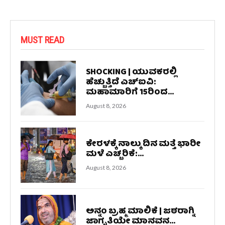
MUST READ
SHOCKING | ಯುವಕರಲ್ಲಿ
ಹೆಚ್ಚುತ್ತಿದೆ ಎಚ್‌ಐವಿ:
ಮಹಾಮಾರಿಗೆ 15ರಿಂದ...
August 8, 2026
ಕೇರಳಕ್ಕೆ ನಾಲ್ಕು ದಿನ ಮತ್ತೆ ಭಾರೀ
ಮಳೆ ಎಚ್ಚರಿಕೆ:...
August 8, 2026
ಅನ್ನಂ ಬ್ರಹ್ಮ ಮಾಲಿಕೆ | ಜಠರಾಗ್ನಿ
ಜಾಗೃತಿಯೇ ಮಾನವನ...