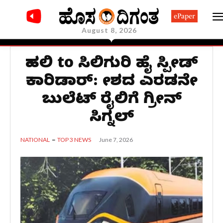
ePaper
August 8, 2026
ದೆಹಲಿ to ಸಿಲಿಗುರಿ ಹೈ ಸ್ಪೀಡ್
ಕಾರಿಡಾರ್: ದೇಶದ ಎರಡನೇ
ಬುಲೆಟ್ ರೈಲಿಗೆ ಗ್ರೀನ್
ಸಿಗ್ನಲ್
June 7, 2026
NATIONAL
TOP 3 NEWS