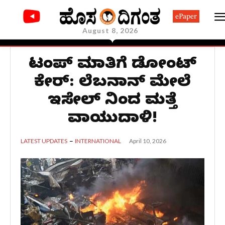
ePaper
August 8, 2026
ಟ್ರಂಪ್ ಮಾತಿಗೆ ಡೋಂಟ್
ಕೇರ್: ಲೆಬನಾನ್​ ಮೇಲೆ
ಇಸ್ರೇಲ್ ನಿಂದ ಮತ್ತೆ
ವಾಯುದಾಳಿ!
April 10, 2026
LATEST UPDATES
INTERNATIONAL