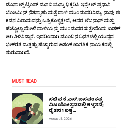
ಡೊನಾಲ್ಡ್ ಟ್ರಂಪ್ ಮನವಿಯನ್ನು ಧಿಕ್ಕರಿಸಿ ಇಸ್ರೇಲ್ ಪ್ರಧಾನಿ
ಬೆಂಜಮಿನ್ ನೆತನ್ಯಾಹು ಮತ್ತೆ ದಾಳಿ ಮುಂದುವರಿಸಿದ್ದು, ನಾವು ಈ
ಕದನ ವಿರಾಮವನ್ನು ಒಪ್ಪಿಕೊಳ್ಳತ್ತೇವೆ, ಆದರೆ ಲೆಬನಾನ್​ ಮತ್ತು
ಹೆಜ್ಬೊಲ್ಲಾ ಮೇಲೆ ದಾಳಿಯನ್ನು ಮುಂದುವರೆಸುತ್ತೇವೆಂದು ಖಡಕ್
ಆಗಿ ತಿಳಿಸಿದ್ದಾರೆ. ಇದರಿಂದಾಗಿ ಮುಂದಿನ ದಿನಗಳಲ್ಲಿ ಯುದ್ಧದ
ಭೀಕರತೆ ಮತ್ತಷ್ಟು ಹೆಚ್ಚಾಗುವ ಆತಂಕ ಜಾಗತಿಕ ನಾಯಕರಲ್ಲಿ
ಶುರುವಾಗಿದೆ.
MUST READ
ಸಚಿವ ಕೆ.ಎಸ್.ಬಸವಂತಪ್ಪ
ವಿಜಯೋತ್ಸವದಲ್ಲಿ ಕಳ್ಳತನ;
ರೈತನ 1 ಲಕ್ಷ...
August 8, 2026