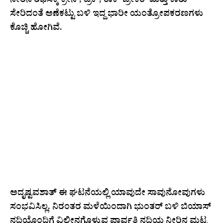
ನೀರಿನ ರಭಸಕ್ಕೆ ಕ್ರೇನ್, ಟ್ರಕ್, ರಾಕ್ ಬ್ರೇಕರ್ ಮತ್ತು ಕಾರು
ಸೇರಿದಂತೆ ಅಣೆಕಟ್ಟು ಬಳಿ ಇದ್ದ ಭಾರೀ ಯಂತ್ರೋಪಕರಣಗಳು
ಕೊಚ್ಚಿ ಹೋಗಿವೆ.
https://x.com/sidhshuk/status/19515018061122
19174?
ref_src=twsrc%5Etfw%7Ctwcamp%5Etweete
mbed%7Ctwterm%5E1951501806112219174%
7Ctwgr%5E2ec142d859ebd2aa74a2c26949505c
4006f0d967%7Ctwcon%5Es1_&ref_url=https
%3A%2F%2Fpublictv.in%2Fdam-collapses-
himachal-amid-heavy-rainfall-vehicles-
swept-away%2F
ಅದೃಷ್ಟವಶಾತ್ ಈ ಘಟನೆಯಲ್ಲಿ ಯಾವುದೇ ಸಾವುನೋವುಗಳು
ಸಂಭವಿಸಿಲ್ಲ. ನಿರಂತರ ಮಳೆಯಿಂದಾಗಿ ಭುಂತರ್ ಬಳಿ ಬಿಯಾಸ್
ನದಿಯೊಂದಿಗೆ ವಿಲೀನಗೊಳ್ಳುವ ಪಾರ್ವತಿ ನದಿಯ ನೀರಿನ ಮಟ್ಟ