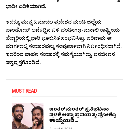
ಭಾರೀ ಏರಿಕೆಯಾಗಿದೆ.
ಇದಕ್ಕೂ ಮುನ್ನ ಹಿಮಾಚಲ ಪ್ರದೇಶದ ಮಂಡಿ ಜಿಲ್ಲೆಯ
ಪಾಂಡೋಹ್ ಅಣೆಕಟ್ಟಿನ ಬಳಿ ಚಂಡೀಗಢ-ಮನಾಲಿ ರಾಷ್ಟ್ರೀಯ
ಹೆದ್ದಾರಿಯಲ್ಲಿ ಭಾರಿ ಭೂಕುಸಿತ ಸಂಭವಿಸಿತ್ತು. ಪರಿಣಾಮ ಈ
ಮಾರ್ಗದಲ್ಲಿ ಸಂಚಾರವನ್ನು ಸಂಪೂರ್ಣವಾಗಿ ನಿರ್ಬಂಧಿಸಲಾಗಿದೆ.
ಇದರಿಂದ ವಾಹನ ಸಂಚಾರಕ್ಕೆ ಸಮಸ್ಯೆಯಾಗಿದ್ದು, ಜನಜೀವನ
ಅಸ್ತವ್ಯಸ್ತಗೊಂಡಿದೆ.
MUST READ
ಜಂತರ್‌ಮಂತರ್‌ ಪ್ರತಿಭಟನಾ
ಸ್ಥಳಕ್ಕೆ ಅಪ್ರಾಪ್ತ ವಯಸ್ಕ: ಪೋಕ್ಸೊ
ಕಾಯ್ದೆಯಡಿ...
August 6, 2026