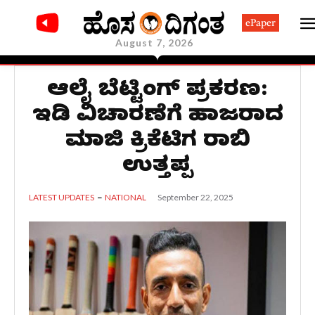
ePaper
August 7, 2026
ಆನ್‌ಲೈನ್ ಬೆಟ್ಟಿಂಗ್ ಪ್ರಕರಣ:
ಇಡಿ ವಿಚಾರಣೆಗೆ ಹಾಜರಾದ
ಮಾಜಿ ಕ್ರಿಕೆಟಿಗ ರಾಬಿನ್
ಉತ್ತಪ್ಪ
September 22, 2025
LATEST UPDATES
NATIONAL