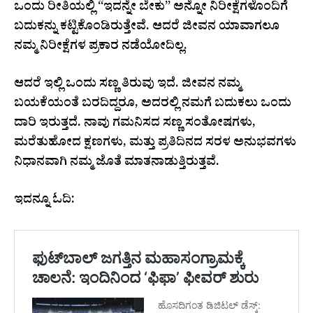
ಒಂದು ರೀತಿಯಲ್ಲಿ “ಇದನ್ನೇ ಬೇಕು” ಅನ್ನೋ ನಿರೀಕ್ಷೆಗಳೊಂದಿಗೆ
ಬದುಕನ್ನು ಕಟ್ಟಿಕೊಂಡಿರುತ್ತೇವೆ. ಆದರೆ ಜೀವನ ಯಾವಾಗಲೂ
ನಮ್ಮ ನಿರೀಕ್ಷೆಗಳ ಪ್ರಕಾರ ನಡೆಯೋದಿಲ್ಲ.
ಆದರೆ ಇಲ್ಲಿ ಒಂದು ಸಣ್ಣ ತಿರುವು ಇದೆ. ಜೀವನ ನಮ್ಮ
ಬಯಕೆಯಂತೆ ಬರದಿದ್ದರೂ, ಅದರಲ್ಲಿ ನಮಗೆ ಬದುಕಲು ಒಂದು
ದಾರಿ ಇರುತ್ತದೆ. ನಾವು ಗಮನಿಸದ ಸಣ್ಣ ಸಂತೋಷಗಳು,
ಮರೆತುಹೋದ ಕ್ಷಣಗಳು, ಮತ್ತು ಪ್ರತಿದಿನದ ಸರಳ ಅನುಭವಗಳು
ನಿಧಾನವಾಗಿ ನಮ್ಮ ಜೊತೆ ಮಾತನಾಡುತ್ತಿರುತ್ತವೆ.
ಇದನ್ನೂ ಓದಿ: