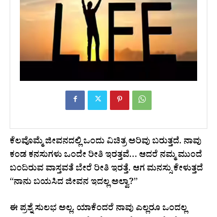
ಕೆಲವೊಮ್ಮೆ ಜೀವನದಲ್ಲಿ ಒಂದು ವಿಚಿತ್ರ ಅರಿವು ಬರುತ್ತದೆ. ನಾವು
ಕಂಡ ಕನಸುಗಳು ಒಂದೇ ರೀತಿ ಇರತ್ತವೆ… ಆದರೆ ನಮ್ಮ ಮುಂದೆ
ಬಂದಿರುವ ವಾಸ್ತವತೆ ಬೇರೆ ರೀತಿ ಇರತ್ತೆ. ಆಗ ಮನಸ್ಸು ಕೇಳುತ್ತದೆ
“ನಾನು ಬಯಸಿದ ಜೀವನ ಇದಲ್ಲ ಅಲ್ವಾ?”
ಈ ಪ್ರಶ್ನೆ ಸುಲಭ ಅಲ್ಲ. ಯಾಕೆಂದರೆ ನಾವು ಎಲ್ಲರೂ ಒಂದಲ್ಲ