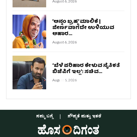
August 6, 2026
’ಅನ್ನಂ ಬ್ರಹ್ಮ’ ಮಾಲಿಕೆ |
ಜೀರ್ಣವಾಗದೇ ಉಳಿಯುವ
ಆಹಾರ...
August 6, 2026
‘ಬೆಳೆ ಪರಿಹಾರ ಕೇಳುವ ನೈತಿಕತೆ
ಬಿಜೆಪಿಗೆ ಇಲ್ಲ’: ಸಚಿವ...
August 6, 2026
ನಮ್ಮ ಬಗ್ಗೆ
ಗೌಪ್ಯತೆ ಮತ್ತು ಇತರೆ