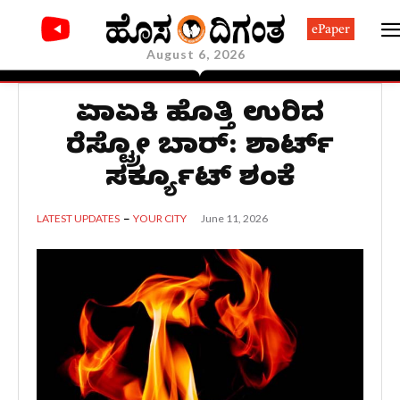
ePaper
August 6, 2026
ಏಕಾಏಕಿ ಹೊತ್ತಿ ಉರಿದ
ರೆಸ್ಟ್ರೋ ಬಾರ್: ಶಾರ್ಟ್
ಸರ್ಕ್ಯೂಟ್ ಶಂಕೆ
June 11, 2026
LATEST UPDATES
YOUR CITY