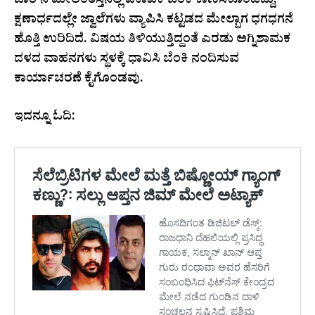
ಬಾರ್‌ನ ಮೇಲಂತಸ್ತಿನಲ್ಲಿ ಏಕಾಏಕಿ ಬೆಂಕಿ ಕಾಣಿಸಿಕೊಂಡಿದ್ದು,
ಕ್ಷಣಾರ್ಧದಲ್ಲೇ ಜ್ವಾಲೆಗಳು ವ್ಯಾಪಿಸಿ ಕಟ್ಟಡದ ಮೇಲ್ಭಾಗ ಧಗಧಗನೆ
ಹೊತ್ತಿ ಉರಿದಿದೆ. ವಿಷಯ ತಿಳಿಯುತ್ತಿದ್ದಂತೆ ಎರಡು ಅಗ್ನಿಶಾಮಕ
ದಳದ ವಾಹನಗಳು ಸ್ಥಳಕ್ಕೆ ಧಾವಿಸಿ ಬೆಂಕಿ ನಂದಿಸುವ
ಕಾರ್ಯಾಚರಣೆ ಕೈಗೊಂಡವು.
ಇದನ್ನೂ ಓದಿ: