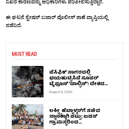
ನಿಖರ ಕಾರಣವನ್ನು ಅಧಿಕಾರಿಗಳು ಪರಿಶೀಲಿಸುತ್ತಿದ್ದಾರೆ.
ಈ ಘಟನೆ ಸ್ಟೇಷನ್ ಬಜಾರ್ ಪೊಲೀಸ್ ಠಾಣೆ ವ್ಯಾಪ್ತಿಯಲ್ಲಿ
ನಡೆದಿದೆ.
MUST READ
ಪೆಸಿಫಿಕ್ ಸಾಗರದಲ್ಲಿ
ಭಯಹುಟ್ಟಿಸಿದೆ ಸೂಪರ್
ಟೈಫೂನ್ ‘ಡಾಲ್ಫಿನ್’: ದೇಶದ...
August 6, 2026
ಲಕ್ಷ್ಮೀ ಹೆಬ್ಬಾಳ್ಕರ್‌ಗೆ ಸಚಿವ
ಸ್ಥಾನಕ್ಕಾಗಿ ಪಟ್ಟು: ಬಡಸ್
ಗ್ರಾಮಸ್ಥರಿಂದ...