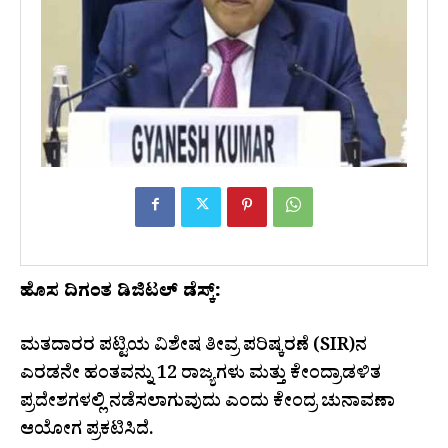
ಹೊಸ ದಿಗಂತ ಡಿಜಿಟಲ್ ಡೆಸ್ಕ್:
ಮತದಾರರ ಪಟ್ಟಿಯ ವಿಶೇಷ ತೀವ್ರ ಪರಿಷ್ಕರಣೆ (SIR)ನ
ಎರಡನೇ ಹಂತವನ್ನು 12 ರಾಜ್ಯಗಳು ಮತ್ತು ಕೇಂದ್ರಾಡಳಿತ
ಪ್ರದೇಶಗಳಲ್ಲಿ ನಡೆಸಲಾಗುವುದು ಎಂದು ಕೇಂದ್ರ ಚುನಾವಣಾ
ಆಯೋಗ ಪ್ರಕಟಿಸಿದೆ.