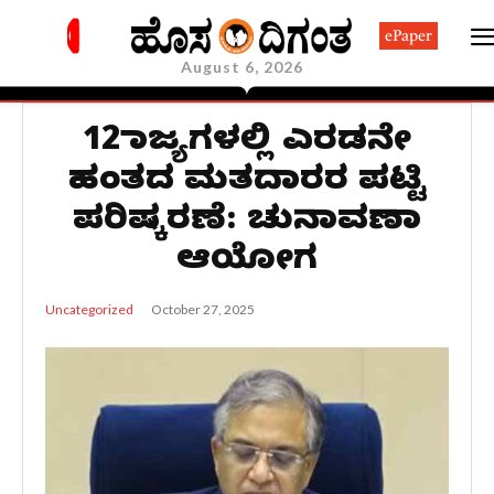
ePaper
August 6, 2026
12 ರಾಜ್ಯಗಳಲ್ಲಿ ಎರಡನೇ
ಹಂತದ ಮತದಾರರ ಪಟ್ಟಿ
ಪರಿಷ್ಕರಣೆ: ಚುನಾವಣಾ
ಆಯೋಗ
October 27, 2025
Uncategorized