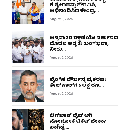
ಕೆ.ಶೈಲಾರನ್ನು ಗೌರವಿಸಿ,
ಅಭಿನಂದಿಸಿದ ಕೇಂದ್ರ...
August 6, 2026
ಅನ್ನದಾತರ ರಕ್ಷಣೆಯೇ ಸರ್ಕಾರದ
ಮೊದಲ ಆದ್ಯತೆ: ತುಂಗಭದ್ರಾ
ನೀರು...
August 6, 2026
ಲೈಂಗಿಕ ದೌರ್ಜನ್ಯ ಪ್ರಕರಣ:
ತೇಜ್‌ಪಾಲ್‌ಗೆ 5 ಲಕ್ಷ ರೂ....
August 6, 2026
ಬಿಗ್‌ಬಾಸ್‌ ಲೈವ್‌ ಆಗಿ
ನೋಡೋಕೆ ಟಿಕೆಟ್‌ ಬೇಕಾ?
ಹಾಗಿದ್ರೆ...