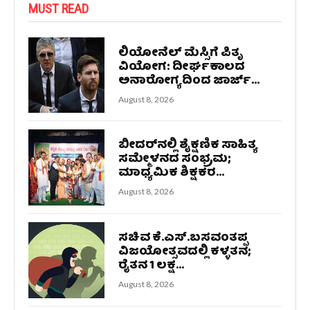
MUST READ
ಲಿಯೋನೆಲ್ ಮೆಸ್ಸಿಗೆ ಪಿತೃ
ವಿಯೋಗ: ದೀರ್ಘಕಾಲದ
ಅನಾರೋಗ್ಯದಿಂದ ಜಾರ್ಜ್...
August 8, 2026
ಬೀದರ್‌ನಲ್ಲಿ ಶೈಕ್ಷಣಿಕ ಸಾಹಿತ್ಯ
ಸಮ್ಮೇಳನದ ಸಂಭ್ರಮ;
ಮಾಧ್ಯಮಿಕ ಶಿಕ್ಷಕರ...
August 8, 2026
ಸಚಿವ ಕೆ.ಎಸ್.ಬಸವಂತಪ್ಪ
ವಿಜಯೋತ್ಸವದಲ್ಲಿ ಕಳ್ಳತನ;
ರೈತನ 1 ಲಕ್ಷ...
August 8, 2026