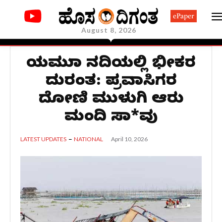
ePaper
August 8, 2026
ಯಮುನಾ ನದಿಯಲ್ಲಿ ಭೀಕರ
ದುರಂತ: ಪ್ರವಾಸಿಗರ
ದೋಣಿ ಮುಳುಗಿ ಆರು
ಮಂದಿ ಸಾ*ವು
April 10, 2026
LATEST UPDATES
NATIONAL