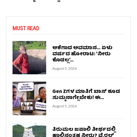
MUST READ
ಆಕೆಗಾದ ಅವಮಾನ… ಏಳು
ವರ್ಷದ ಹೋರಾಟ: ‘ನೀರು
ಕೊಡಲ್ಲ’...
August 5, 2026
Gen Zಗಳ ಮಾತಿಗೆ ಬಾಸ್‌ ಕೂಡ
ಸುಮ್ಮನಾಗ್ಲೇಬೇಕು! ಈ...
August 5, 2026
ತಿರುಮಲ ಜಪಾಲಿ ತೀರ್ಥದಲ್ಲಿ
ಹಾಲಿನಂತಹ ನೀರು? ವೈರಲ್