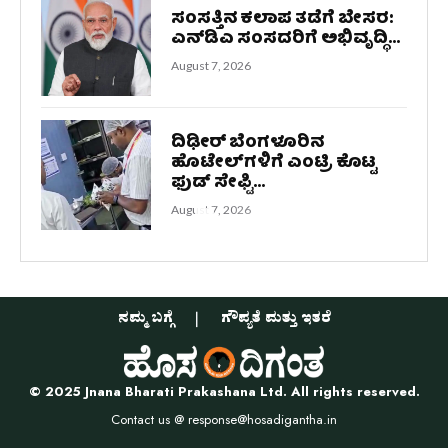
ಸಂಸತ್ತಿನ ಕಲಾಪ ತಡೆಗೆ ಬೇಸರ:
ಎನ್‌ಡಿಎ ಸಂಸದರಿಗೆ ಅಭಿವೃದ್ಧಿ...
August 7, 2026
ದಿಢೀರ್‌ ಬೆಂಗಳೂರಿನ
ಹೊಟೇಲ್‌ಗಳಿಗೆ ಎಂಟ್ರಿ ಕೊಟ್ಟ
ಫುಡ್‌ ಸೇಫ್ಟಿ...
August 7, 2026
ನಮ್ಮ ಬಗ್ಗೆ
ಗೌಪ್ಯತೆ ಮತ್ತು ಇತರೆ
© 2025 Jnana Bharati Prakashana Ltd. All rights reserved.
Contact us @
response@hosadigantha.in