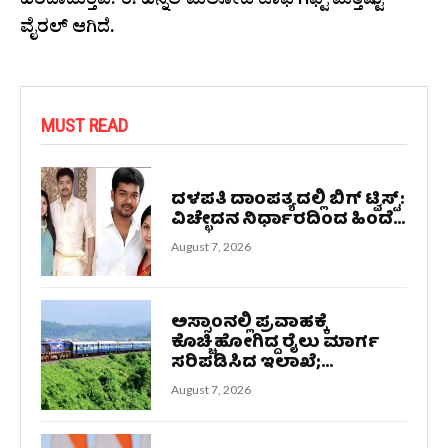
ಹರಿದಾಡುತ್ತಿವೆ. ಈ ಹಿನ್ನೆಲೆ ಮೆಲೋಡಿ ಟಾಫಿ ಗಿಫ್ಟ್ ಮತ್ತಷ್ಟು
ವೈರಲ್ ಆಗಿದೆ.
MUST READ
ದಳಪತಿ ದಾಂಪತ್ಯದಲ್ಲಿ ಬಿಗ್ ಟ್ವಿಸ್ಟ್:
ವಿಚ್ಛೇದನ ನಿರ್ಧಾರದಿಂದ ಹಿಂದೆ...
August 7, 2026
ಅಸ್ಸಾಂನಲ್ಲಿ ಪ್ರವಾಹಕ್ಕೆ
ಕೊಚ್ಚಿಹೋಗಿದ್ದ ರೈಲು ಮಾರ್ಗ
ಸರಿಪಡಿಸಿದ ಇಲಾಖೆ;...
August 7, 2026