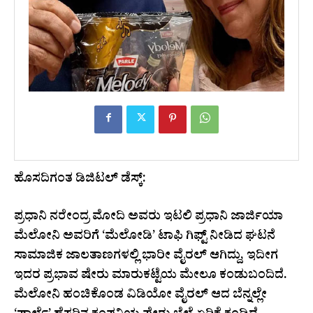
ಹೊಸದಿಗಂತ ಡಿಜಿಟಲ್ ಡೆಸ್ಕ್:
ಪ್ರಧಾನಿ ನರೇಂದ್ರ ಮೋದಿ ಅವರು ಇಟಲಿ ಪ್ರಧಾನಿ ಜಾರ್ಜಿಯಾ
ಮೆಲೋನಿ ಅವರಿಗೆ ‘ಮೆಲೋಡಿ’ ಟಾಫಿ ಗಿಫ್ಟ್ ನೀಡಿದ ಘಟನೆ
ಸಾಮಾಜಿಕ ಜಾಲತಾಣಗಳಲ್ಲಿ ಭಾರೀ ವೈರಲ್ ಆಗಿದ್ದು, ಇದೀಗ
ಇದರ ಪ್ರಭಾವ ಷೇರು ಮಾರುಕಟ್ಟೆಯ ಮೇಲೂ ಕಂಡುಬಂದಿದೆ.
ಮೆಲೋನಿ ಹಂಚಿಕೊಂಡ ವಿಡಿಯೋ ವೈರಲ್ ಆದ ಬೆನ್ನಲ್ಲೇ