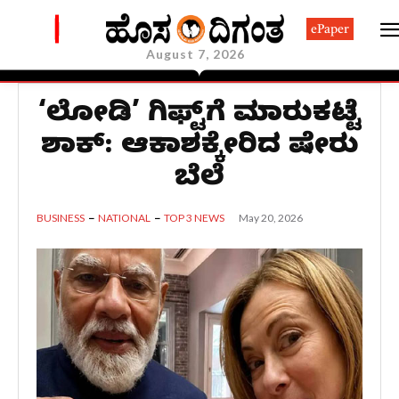
ePaper
August 7, 2026
‘ಮೆಲೋಡಿ’ ಗಿಫ್ಟ್‌ಗೆ ಮಾರುಕಟ್ಟೆ
ಶಾಕ್: ಆಕಾಶಕ್ಕೇರಿದ ಷೇರು
ಬೆಲೆ
May 20, 2026
BUSINESS
NATIONAL
TOP 3 NEWS