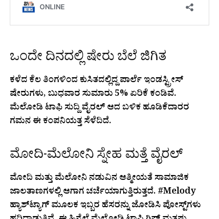
ಒಂದೇ ದಿನದಲ್ಲಿ ಷೇರು ಬೆಲೆ ಜಿಗಿತ
ಕಳೆದ ಕೆಲ ತಿಂಗಳಿಂದ ಕುಸಿತದಲ್ಲಿದ್ದ ಪಾರ್ಲೆ ಇಂಡಸ್ಟ್ರೀಸ್
ಷೇರುಗಳು, ಬುಧವಾರ ಸುಮಾರು 5% ಏರಿಕೆ ಕಂಡಿವೆ.
ಮೆಲೋಡಿ ಟಾಫಿ ಸುದ್ದಿ ವೈರಲ್ ಆದ ಬಳಿಕ ಹೂಡಿಕೆದಾರರ
ಗಮನ ಈ ಕಂಪನಿಯತ್ತ ಸೆಳೆದಿದೆ.
ಮೋದಿ-ಮೆಲೋನಿ ಸ್ನೇಹ ಮತ್ತೆ ವೈರಲ್
ಮೋದಿ ಮತ್ತು ಮೆಲೋನಿ ನಡುವಿನ ಆತ್ಮೀಯತೆ ಸಾಮಾಜಿಕ
ಜಾಲತಾಣಗಳಲ್ಲಿ ಆಗಾಗ ಚರ್ಚೆಯಾಗುತ್ತಿರುತ್ತದೆ. #Melody
ಹ್ಯಾಶ್‌ಟ್ಯಾಗ್ ಮೂಲಕ ಇಬ್ಬರ ಹೆಸರನ್ನು ಜೋಡಿಸಿ ಪೋಸ್ಟ್‌ಗಳು