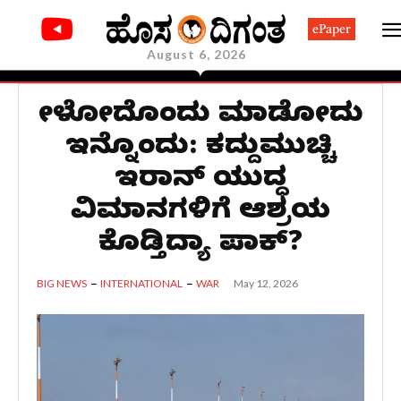
ePaper
August 6, 2026
ಹೇಳೋದೊಂದು ಮಾಡೋದು
ಇನ್ನೊಂದು: ಕದ್ದುಮುಚ್ಚಿ
ಇರಾನ್ ಯುದ್ಧ
ವಿಮಾನಗಳಿಗೆ ಆಶ್ರಯ
ಕೊಡ್ತಿದ್ಯಾ ಪಾಕ್?
May 12, 2026
BIG NEWS
INTERNATIONAL
WAR