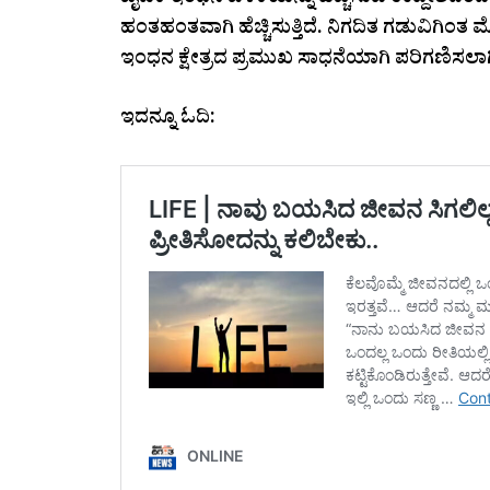
ಜೈವಿಕ ಇಂಧನ ಬಳಕೆಯನ್ನು ಹೆಚ್ಚಿಸುವ ಉದ್ದೇಶದಿ
ಹಂತಹಂತವಾಗಿ ಹೆಚ್ಚಿಸುತ್ತಿದೆ. ನಿಗದಿತ ಗಡುವಿಗಿಂತ
ಇಂಧನ ಕ್ಷೇತ್ರದ ಪ್ರಮುಖ ಸಾಧನೆಯಾಗಿ ಪರಿಗಣಿಸಲಾಗ
ಇದನ್ನೂ ಓದಿ: