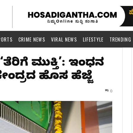
PORTS
CRIME NEWS
VIRAL NEWS
LIFESTYLE
TRENDING
‘ತೆರಿಗೆ ಮುಕ್ತಿ’: ಇಂಧನ
ೇಂದ್ರದ ಹೊಸ ಹೆಜ್ಜೆ
0