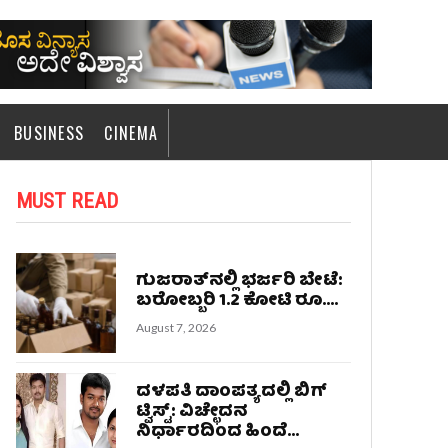
BUSINESS
CINEMA
MUST READ
ಗುಜರಾತ್‌ನಲ್ಲಿ ಭರ್ಜರಿ ಬೇಟೆ:
ಬರೋಬ್ಬರಿ 1.2 ಕೋಟಿ ರೂ....
August 7, 2026
ದಳಪತಿ ದಾಂಪತ್ಯದಲ್ಲಿ ಬಿಗ್
ಟ್ವಿಸ್ಟ್: ವಿಚ್ಛೇದನ
ನಿರ್ಧಾರದಿಂದ ಹಿಂದೆ...