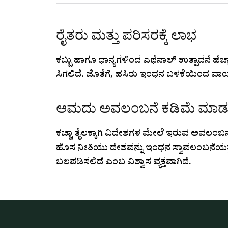
ರೈತರು ಮತ್ತು ಪರಿಸರಕ್ಕೆ ಲಾಭ
ಕಬ್ಬು ಹಾಗೂ ಧಾನ್ಯಗಳಿಂದ ಎಥೆನಾಲ್ ಉತ್ಪಾದನೆ ಹೆ
ಸಿಗಲಿದೆ. ಜೊತೆಗೆ, ಹಸಿರು ಇಂಧನ ಬಳಕೆಯಿಂದ ವಾಯು
ಆಮದು ಅವಲಂಬನೆ ಕಡಿಮೆ ಮಾಡು
ಕಚ್ಚಾ ತೈಲಕ್ಕಾಗಿ ವಿದೇಶಗಳ ಮೇಲೆ ಇರುವ ಅವಲಂಬನೆ
ಹೊಸ ನೀತಿಯು ದೇಶವನ್ನು ಇಂಧನ ಸ್ವಾವಲಂಬನೆಯತ್
ಬಲಪಡಿಸಲಿದೆ ಎಂಬ ವಿಶ್ವಾಸ ವ್ಯಕ್ತವಾಗಿದೆ.