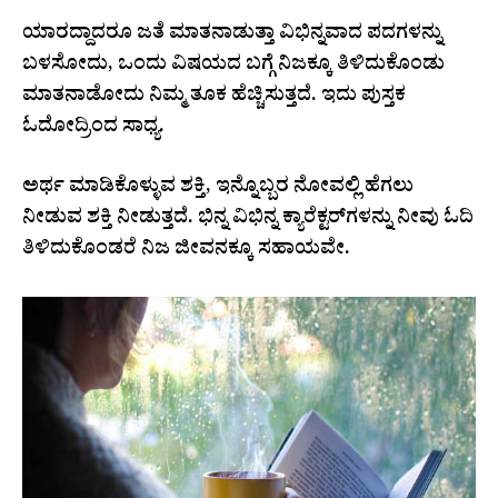
ಯಾರದ್ದಾದರೂ ಜತೆ ಮಾತನಾಡುತ್ತಾ ವಿಭಿನ್ನವಾದ ಪದಗಳನ್ನು
ಬಳಸೋದು, ಒಂದು ವಿಷಯದ ಬಗ್ಗೆ ನಿಜಕ್ಕೂ ತಿಳಿದುಕೊಂಡು
ಮಾತನಾಡೋದು ನಿಮ್ಮ ತೂಕ ಹೆಚ್ಚಿಸುತ್ತದೆ. ಇದು ಪುಸ್ತಕ
ಓದೋದ್ರಿಂದ ಸಾಧ್ಯ.
ಅರ್ಥ ಮಾಡಿಕೊಳ್ಳುವ ಶಕ್ತಿ, ಇನ್ನೊಬ್ಬರ ನೋವಲ್ಲಿ ಹೆಗಲು
ನೀಡುವ ಶಕ್ತಿ ನೀಡುತ್ತದೆ. ಭಿನ್ನ ವಿಭಿನ್ನ ಕ್ಯಾರೆಕ್ಟರ್‌ಗಳನ್ನು ನೀವು ಓದಿ
ತಿಳಿದುಕೊಂಡರೆ ನಿಜ ಜೀವನಕ್ಕೂ ಸಹಾಯವೇ.