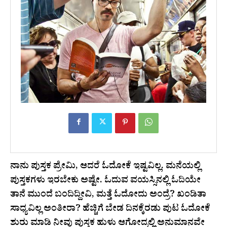
ನಾನು ಪುಸ್ತಕ ಪ್ರೇಮಿ, ಆದರೆ ಓದೋಕೆ ಇಷ್ಟವಿಲ್ಲ. ಮನೆಯಲ್ಲಿ
ಪುಸ್ತಕಗಳು ಇರಬೇಕು ಅಷ್ಟೇ. ಓದುವ ವಯಸ್ಸಿನಲ್ಲಿ ಓದಿಯೇ
ತಾನೆ ಮುಂದೆ ಬಂದಿದ್ದೀವಿ, ಮತ್ತೆ ಓದೋದು ಅಂದ್ರೆ? ಖಂಡಿತಾ
ಸಾಧ್ಯವಿಲ್ಲ ಅಂತೀರಾ? ಹೆಚ್ಚಿಗೆ ಬೇಡ ದಿನಕ್ಕೆರಡು ಪುಟ ಓದೋಕೆ
ಶುರು ಮಾಡಿ ನೀವು ಪುಸ್ತಕ ಹುಳು ಆಗೋದ್ರಲ್ಲಿ ಅನುಮಾನವೇ