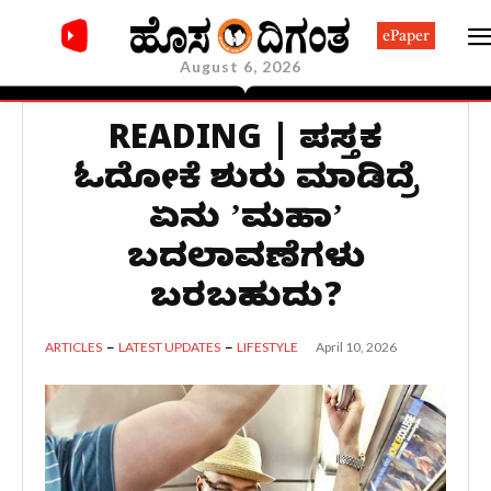
ePaper
August 6, 2026
READING | ಪುಸ್ತಕ
ಓದೋಕೆ ಶುರು ಮಾಡಿದ್ರೆ
ಏನು ʼಮಹಾʼ
ಬದಲಾವಣೆಗಳು
ಬರಬಹುದು?
April 10, 2026
ARTICLES
LATEST UPDATES
LIFESTYLE