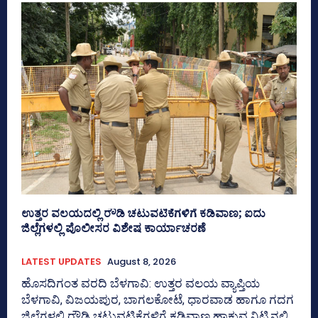
ಉತ್ತರ ವಲಯದಲ್ಲಿ ರೌಡಿ ಚಟುವಟಿಕೆಗಳಿಗೆ ಕಡಿವಾಣ; ಐದು
ಜಿಲ್ಲೆಗಳಲ್ಲಿ ಪೊಲೀಸರ ವಿಶೇಷ ಕಾರ್ಯಾಚರಣೆ
LATEST UPDATES
August 8, 2026
ಹೊಸದಿಗಂತ ವರದಿ ಬೆಳಗಾವಿ: ಉತ್ತರ ವಲಯ ವ್ಯಾಪ್ತಿಯ
ಬೆಳಗಾವಿ, ವಿಜಯಪುರ, ಬಾಗಲಕೋಟೆ, ಧಾರವಾಡ ಹಾಗೂ ಗದಗ
ಜಿಲ್ಲೆಗಳಲ್ಲಿ ರೌಡಿ ಚಟುವಟಿಕೆಗಳಿಗೆ ಕಡಿವಾಣ ಹಾಕುವ ನಿಟ್ಟಿನಲ್ಲಿ