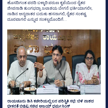
ಹೊಸದಿಗಂತ ವರದಿ ಬಳ್ಳಾರಿ:ವರುಣ ಕೃಪೆಯಿಂದ ರೈತರ
ಜೀವನಾಡಿ ತುಂಗಭದ್ರಾ ಜಲಾಶಯ ಬೇಗನೆ ಭರ್ತಿಯಾಗಲೀ,
ನಾಡಿನ ಅನ್ನದಾತರ ಬದುಕು ಹಸನಾಗಲಿ, ರೈತರ ಸಂಕಷ್ಟ
ದೂರವಾಗಲಿ ಎನ್ನುವ ಸಂಕಲ್ಪದೊಂದಿಗೆ...
ರಾಯಚೂರು ಡಿಸಿ ಕಚೇರಿಯಲ್ಲಿ ಬರ ಪರಿಸ್ಥಿತಿ ಸಭೆ: ಬೆಳೆ ನಾಶದ
ಭೀಕರತೆ ಬಿಚ್ಚಿಟ್ಟ ಸಚಿವ ಅಜಯ್ ಧರ್ಮಸಿಂಗ್