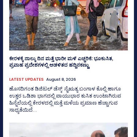
ಕೇರಳಕ್ಕೆ ನಾಲ್ಕು ದಿನ ಮತ್ತೆ ಭಾರೀ ಮಳೆ ಎಚ್ಚರಿಕೆ: ಭೂಕುಸಿತ,
ಪ್ರವಾಹ ಪ್ರದೇಶಗಳಲ್ಲಿ ಆಡಳಿತದ ಹದ್ದಿನಕಣ್ಣು
LATEST UPDATES
August 8, 2026
ಹೊಸದಿಗಂತ ಡಿಜಿಟಲ್ ಡೆಸ್ಕ್: ನೈಋತ್ಯ ಬಂಗಾಳ ಕೊಲ್ಲಿ ಹಾಗೂ
ಉತ್ತರ ಒಡಿಶಾ ಭಾಗದಲ್ಲಿ ವಾಯುಭಾರ ಕುಸಿತ ಉಂಟಾಗಿರುವ
ಹಿನ್ನೆಲೆಯಲ್ಲಿ ಕೇರಳದಲ್ಲಿ ಮತ್ತೆ ಮಳೆಯ ಪ್ರಮಾಣ ಹೆಚ್ಚಾಗುವ
ಸಾಧ್ಯತೆಯಿದೆ...