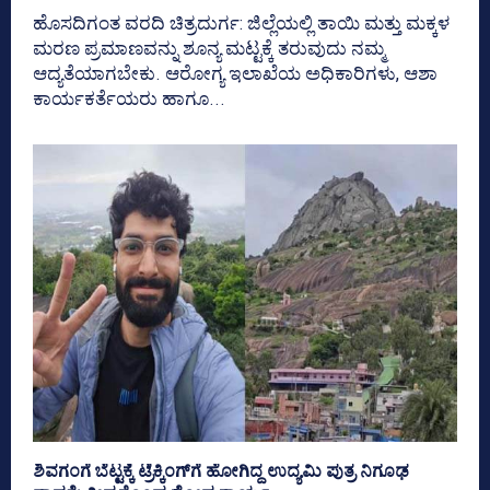
ಹೊಸದಿಗಂತ ವರದಿ ಚಿತ್ರದುರ್ಗ: ಜಿಲ್ಲೆಯಲ್ಲಿ ತಾಯಿ ಮತ್ತು ಮಕ್ಕಳ
ಮರಣ ಪ್ರಮಾಣವನ್ನು ಶೂನ್ಯ ಮಟ್ಟಕ್ಕೆ ತರುವುದು ನಮ್ಮ
ಆದ್ಯತೆಯಾಗಬೇಕು. ಆರೋಗ್ಯ ಇಲಾಖೆಯ ಅಧಿಕಾರಿಗಳು, ಆಶಾ
ಕಾರ್ಯಕರ್ತೆಯರು ಹಾಗೂ...
ಶಿವಗಂಗೆ ಬೆಟ್ಟಕ್ಕೆ ಟ್ರೆಕ್ಕಿಂಗ್​ಗೆ ಹೋಗಿದ್ದ ಉದ್ಯಮಿ ಪುತ್ರ ನಿಗೂಢ