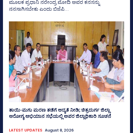
ಮೂಲಕ ಪ್ರಧಾನಿ ನರೇಂದ್ರ ಮೋದಿ ಅವರ ಕನಸನ್ನು
ನನಸಾಗಿಸಬೇಕು ಎಂದು ಬಿಜೆಪಿ...
ತಾಯಿ-ಮಗು ಮರಣ ತಡೆಗೆ ಆದ್ಯತೆ ನೀಡಿ; ಚಿತ್ರದುರ್ಗ ಜಿಲ್ಲಾ
ಆರೋಗ್ಯ ಅಭಿಯಾನ ಸಭೆಯಲ್ಲಿ ಅಪರ ಜಿಲ್ಲಾಧಿಕಾರಿ ಸೂಚನೆ
LATEST UPDATES
August 8, 2026