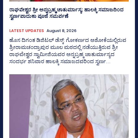
ರಾಘವೇಶ್ವರ ಶ್ರೀ ಅನ್ನಬ್ರಹ್ಮ ಚಾತುರ್ಮಾಸ್ಯ: ಹಾಲಕ್ಕಿ ಸಮಾಜದಿಂದ
ಸ್ವರ್ಣಪಾದುಕಾ ಪೂಜೆ ಸಮರ್ಪಣೆ
LATEST UPDATES
August 8, 2026
ಹೊಸ ದಿಗಂತ ಡಿಜಿಟಲ್ ಡೆಸ್ಕ್: ಗೋಕರ್ಣದ ಅಶೋಕೆಯಲ್ಲಿರುವ
ಶ್ರೀರಾಮಚಂದ್ರಾಪುರ ಮೂಲ ಮಠದಲ್ಲಿ ನಡೆಯುತ್ತಿರುವ ಶ್ರೀ
ರಾಘವೇಶ್ವರ ಸ್ವಾಮೀಜಿಯವರ ಅನ್ನಬ್ರಹ್ಮ ಚಾತುರ್ಮಾಸ್ಯದ
ಸಂದರ್ಭ ಶನಿವಾರ ಹಾಲಕ್ಕಿ ಸಮಾಜದವರಿಂದ ಸ್ವರ್ಣ...