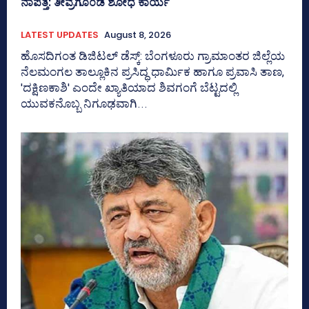
ನಾಪತ್ತೆ: ತೀವ್ರಗೊಂಡ ಶೋಧ ಕಾರ್ಯ
LATEST UPDATES
August 8, 2026
ಹೊಸದಿಗಂತ ಡಿಜಿಟಲ್‌ ಡೆಸ್ಕ್:‌ ಬೆಂಗಳೂರು ಗ್ರಾಮಾಂತರ ಜಿಲ್ಲೆಯ
ನೆಲಮಂಗಲ ತಾಲ್ಲೂಕಿನ ಪ್ರಸಿದ್ಧ ಧಾರ್ಮಿಕ ಹಾಗೂ ಪ್ರವಾಸಿ ತಾಣ,
'ದಕ್ಷಿಣಕಾಶಿ' ಎಂದೇ ಖ್ಯಾತಿಯಾದ ಶಿವಗಂಗೆ ಬೆಟ್ಟದಲ್ಲಿ
ಯುವಕನೊಬ್ಬ ನಿಗೂಢವಾಗಿ...