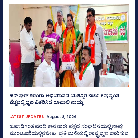
ಹರ್ ಘರ್ ತಿರಂಗಾ ಅಭಿಯಾನದ ಯಶಸ್ಸಿಗೆ ಬಿಜೆಪಿ ಕರೆ; ಸ್ವಂತ
ವೆಚ್ಚದಲ್ಲಿ ಧ್ವಜ ವಿತರಿಸಿದ ರೂಪಾಲಿ ನಾಯ್ಕ
LATEST UPDATES
August 8, 2026
ಹೊಸದಿಗಂತ ವರದಿ ಕಾರವಾರಃ ಪಕ್ಷದ ಸಂಘಟನೆಯಲ್ಲಿ ನಾವು
ಮುಂಚೂಣಿಯಲ್ಲಿರಬೇಕು. ಪ್ರತಿ ಮನೆಯಲ್ಲಿ ರಾಷ್ಟ್ರಧ್ವಜ ಹಾರಿಸುವ