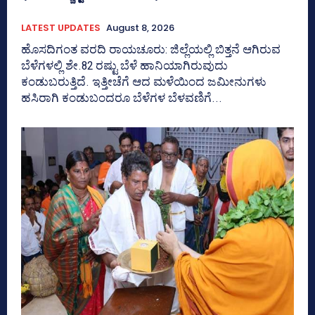
LATEST UPDATES
August 8, 2026
ಹೊಸದಿಗಂತ ವರದಿ ರಾಯಚೂರು: ಜಿಲ್ಲೆಯಲ್ಲಿ ಬಿತ್ತನೆ ಆಗಿರುವ
ಬೆಳೆಗಳಲ್ಲಿ ಶೇ.82 ರಷ್ಟು ಬೆಳೆ ಹಾನಿಯಾಗಿರುವುದು
ಕಂಡುಬರುತ್ತಿದೆ. ಇತ್ತೀಚೆಗೆ ಆದ ಮಳೆಯಿಂದ ಜಮೀನುಗಳು
ಹಸಿರಾಗಿ ಕಂಡುಬಂದರೂ ಬೆಳೆಗಳ ಬೆಳವಣಿಗೆ...