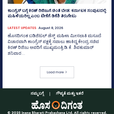
ಕಾಂಗ್ರೆಸ್ ಬಗ್ಗೆ ಕಿರಣ್ ರಿಜಿಜುಗೆ ಚಿಂತೆ ಬೇಡ: ಕರ್ನಾಟಕ ಸಂಪುಟದಲ್ಲಿ
ಮಹಿಳೆಯರಿಲ್ಲ ಎಂಬ ಟೀಕೆಗೆ ಡಿಕೆಶಿ ತಿರುಗೇಟು
LATEST UPDATES
August 8, 2026
ಹೊಸದಿಗಂತ ಬಡಿಜಿಟಲ್‌ ಡೆಸ್ಕ್:‌ ಮಹಿಳಾ ಮೀಸಲಾತಿ ಮಸೂದೆ
ವಿಚಾರವಾಗಿ ಕಾಂಗ್ರೆಸ್ ಪಕ್ಷಕ್ಕೆ ಸವಾಲು ಹಾಕಿದ್ದ ಕೇಂದ್ರ ಸಚಿವ
ಕಿರಣ್ ರಿಜಿಜು ಅವರಿಗೆ ಮುಖ್ಯಮಂತ್ರಿ ಡಿ.ಕೆ. ಶಿವಕುಮಾರ್
ಶನಿವಾರ...
Load more
ನಮ್ಮ ಬಗ್ಗೆ
ಗೌಪ್ಯತೆ ಮತ್ತು ಇತರೆ
© 2025 Jnana Bharati Prakashana Ltd. All rights reserved.